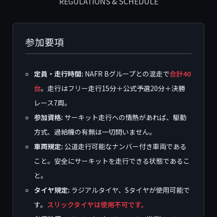
REGULATIONS & SCHEDULE
参加要項
定員・走行時間:
NAFR Bグループとの混走で
合計40
台
。走行はフリー走行15分＋公式予選20分＋決勝
レース7周。
参加資格:
サーキット走行への情熱があれば、駆動
方式、過給機の有無は一切問いません。
車両規定:
公道走行可能なナンバー付き車両である
こと。安全にサーキットを走行できる状態であるこ
と。
タイヤ規定:
ラジアルタイヤ、Sタイヤが使用可能で
す。
スリックタイヤは使用不可です。