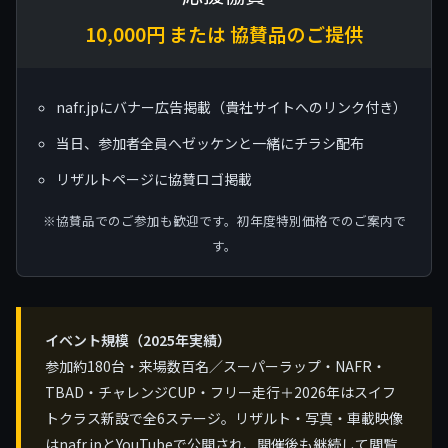
10,000円 または 協賛品のご提供
nafr.jpにバナー広告掲載（貴社サイトへのリンク付き）
当日、参加者全員へゼッケンと一緒にチラシ配布
リザルトページに協賛ロゴ掲載
※協賛品でのご参加も歓迎です。初年度特別価格でのご案内で
す。
イベント規模（2025年実績）
参加約180台・来場数百名／スーパーラップ・NAFR・
TBAD・チャレンジCUP・フリー走行＋2026年はスイフ
トクラス新設で全6ステージ。リザルト・写真・車載映像
はnafr.jpとYouTubeで公開され、開催後も継続して閲覧