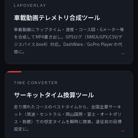
LAPOVERLAY
車載動画テレメトリ合成ツール
車載動画にラップタイム・速度・コース図・Gメーター等
を合成してMP4書き出し。GPSログ（NMEA/GPX/CSV/デ
ジスパイス.bnx4）対応。DashWare／GoPro Player の代
替に。
→
TIME CONVERTER
サーキットタイム換算ツール
走り慣れたコースのベストタイムから、全国主要サーキ
ット（筑波・セントラル・岡山国際・富士・オートポリ
ス・鈴鹿）での想定タイムを瞬時に換算。遠征前の目標
設定に。
→