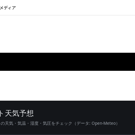
るメディア
ット天気予想
天気・気温・湿度・気圧をチェック（データ: Open-Meteo）