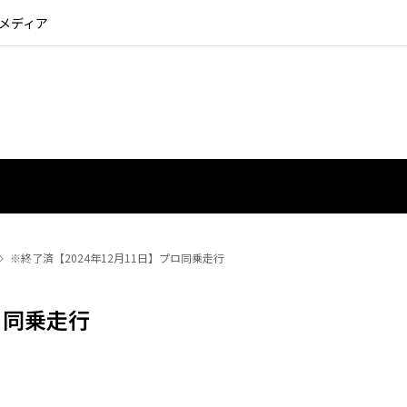
るメディア
※終了済【2024年12月11日】プロ同乗走行
ロ同乗走行