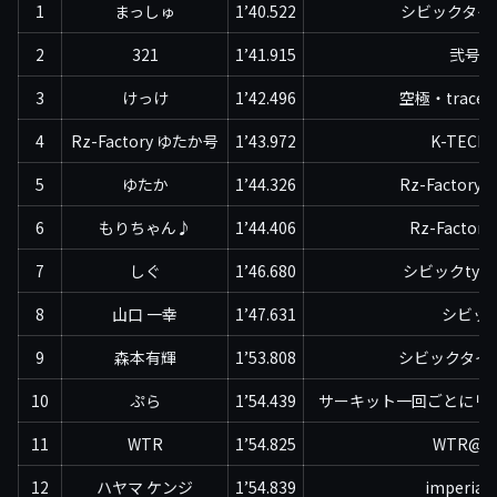
1
まっしゅ
1’40.522
シビックタイプR
2
321
1’41.915
弐号機
3
けっけ
1’42.496
空極・trac
4
Rz-Factory ゆたか号
1’43.972
K-TECH2
5
ゆたか
1’44.326
Rz-Factor
6
もりちゃん♪
1’44.406
Rz-Factor
7
しぐ
1’46.680
シビックtype-
8
山口 一幸
1’47.631
シビッ
9
森本有輝
1’53.808
シビックタイプ
10
ぷら
1’54.439
サーキット一回ごとにリッ
11
WTR
1’54.825
WTR@F
12
ハヤマ ケンジ
1’54.839
imperial 