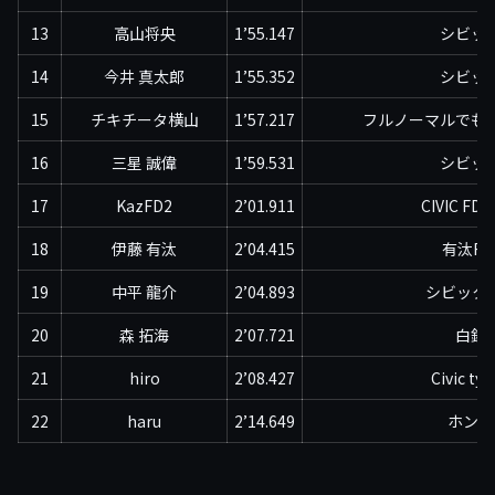
13
高山将央
1’55.147
シビッ
14
今井 真太郎
1’55.352
シビッ
15
チキチータ横山
1’57.217
フルノーマルでも
16
三星 誠偉
1’59.531
シビッ
17
KazFD2
2’01.911
CIVIC FD2
18
伊藤 有汰
2’04.415
有汰FK
19
中平 龍介
2’04.893
シビックE
20
森 拓海
2’07.721
白銀
21
hiro
2’08.427
Civic typ
22
haru
2’14.649
ホンダ