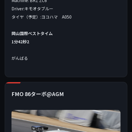
Machine: BRZ ZC6
Driver:キモオタブルー
タイヤ（予定）:ヨコハマ A050
岡山国際ベストタイム
1分42秒2
がんばる
FMO 86ターボ@AGM