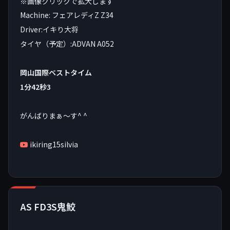
※画像クリックで拡大します
Machine: フェアレディZ Z34
Driver:イキり大将
タイヤ（予定）:ADVAN A052
岡山国際ベストタイム
1分42秒3
がんばりまぁ〜す^ ^
ikiring15silvia
AS FD3S鬼鮫