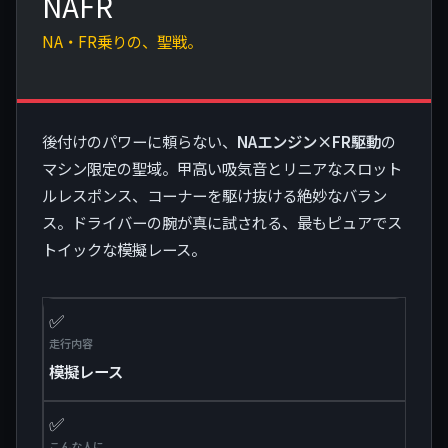
NAFR
NA・FR乗りの、聖戦。
後付けのパワーに頼らない、
NAエンジン×FR駆動
の
マシン限定の聖域。甲高い吸気音とリニアなスロット
ルレスポンス、コーナーを駆け抜ける絶妙なバラン
ス。ドライバーの腕が真に試される、最もピュアでス
トイックな模擬レース。
✅
走行内容
模擬レース
✅
こんな人に