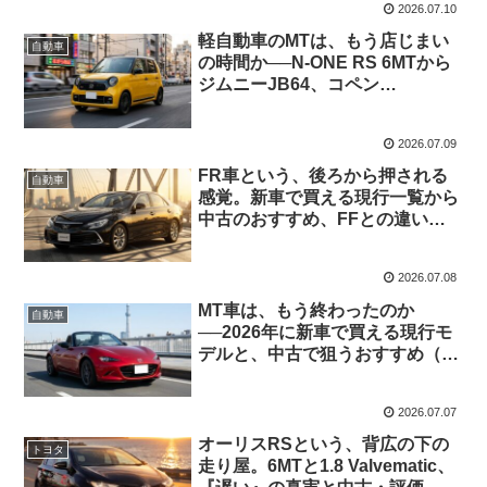
2026.07.10
軽自動車のMTは、もう店じまい
自動車
の時間か──N-ONE RS 6MTから
ジムニーJB64、コペン
LA400K、中古アルトワークスま
で、非力を回して使い切る歓び
2026.07.09
FR車という、後ろから押される
自動車
感覚。新車で買える現行一覧から
中古のおすすめ、FFとの違い・
雪道の現実まで(2026年・国産)
2026.07.08
MT車は、もう終わったのか
自動車
──2026年に新車で買える現行モ
デルと、中古で狙うおすすめ（国
産・軽・スポーツカー）を左足の
記憶とともに
2026.07.07
オーリスRSという、背広の下の
トヨタ
走り屋。6MTと1.8 Valvematic、