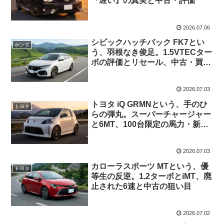
『遅い』の真実と中古・評価
2026.07.06
シビックハッチバック FK7とい
ホンダ
う、羽根なき俊足。1.5VTECター
ボの評価とリセール、中古・買取
相場、FK8との違い
2026.07.03
トヨタ iQ GRMNという、手のひ
トヨタ
らの弾丸。スーパーチャージャー
と6MT、100台限定の馬力・新車
価格・中古
2026.07.03
カローラスポーツ MTという、優
トヨタ
等生の反逆。1.2ターボとiMT、廃
止された6速と中古の狙い目
2026.07.02