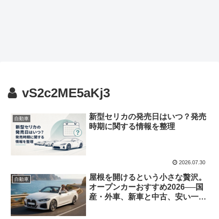
vS2c2ME5aKj3
新型セリカの発売日はいつ？発売
自動車
時期に関する情報を整理
2026.07.30
屋根を開けるという小さな贅沢。
自動車
オープンカーおすすめ2026──国
産・外車、新車と中古、安い一台
から4人乗りまで