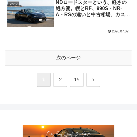
NDロードスターという、軽さの
マツダ
処方箋。幌とRF、990S・NR-
A・RSの違いと中古相場、カスタ
ムの定番まで
2026.07.02
次のページ
次
1
2
15
へ