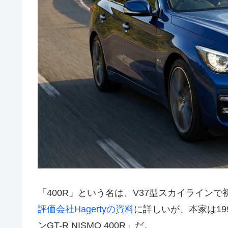
「400R」という名は、V37型スカイライン
評価会社Hagertyの資料
に詳しいが、本家は19
ンGT-R NISMO 400R」だ。