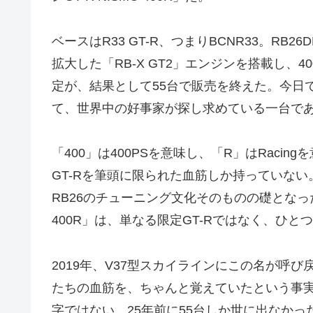
ベースはR33 GT-R、つまりBCNR33。RB
拡大した「RB-X GT2」エンジンを搭載し、40
定が、結果として55台で販売を終えた。今日
て、世界中の好事家が探し求めている一台で
「400」は400PSを意味し、「R」はRaci
GT-Rを筆頭に限られた血筋しか持っていない。
RB26のチューニング文化そのものの礎となった
400R」は、単なる限定GT-Rではなく、ひ
2019年、V37型スカイラインにこの名が呼
たちの血筋を、ちゃんと覚えていたという事実
字ではない。25年前に55台しか世に出なか