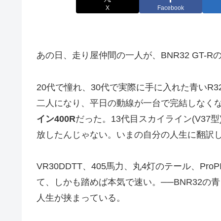
X
Facebook
あの日、走り屋仲間の一人が、BNR32 GT-
20代で憧れ、30代で実際に手に入れた青いR
二人になり、平日の動線が一台で完結しなくな
イン400R
だった。13代目スカイライン(V37
放したんじゃない。いまの自分の人生に翻訳
VR30DDTT、405馬力、丸4灯のテール、Pro
て、しかも踏めば本気で速い。──BNR32の青
人生が挟まっている。