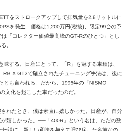
26DETTをストロークアップして排気量を2.8リットルに
0PSを発生。価格は1,200万円(税抜)、限定99台の予
では「コレクター価値最高峰のGT-Rのひとつ」とし
ある。
ngを意味する。日産にとって、「R」を冠する車種は、
RB-X GT2で確立されたチューニング手法は、後に
とも言われる。だから、1996年の「NISMO
とつの文化を起こした車だったのだ。
び戻されたとき、僕は素直に嬉しかった。日産が、自分
が嬉しかった。──「400R」という名は、ただの数
った伝説に、新しい意味を与えて呼び戻した名前なの