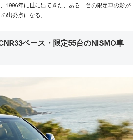
は、1996年に世に出てきた、ある一台の限定車の影が
事の出発点になる。
CNR33ベース・限定55台のNISMO車