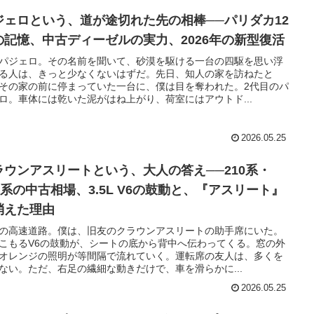
ジェロという、道が途切れた先の相棒──パリダカ12
の記憶、中古ディーゼルの実力、2026年の新型復活
パジェロ。その名前を聞いて、砂漠を駆ける一台の四駆を思い浮
る人は、きっと少なくないはずだ。先日、知人の家を訪ねたと
その家の前に停まっていた一台に、僕は目を奪われた。2代目のパ
ロ。車体には乾いた泥がはね上がり、荷室にはアウトド...
2026.05.25
ラウンアスリートという、大人の答え──210系・
00系の中古相場、3.5L V6の鼓動と、『アスリート』
消えた理由
の高速道路。僕は、旧友のクラウンアスリートの助手席にいた。
こもるV6の鼓動が、シートの底から背中へ伝わってくる。窓の外
オレンジの照明が等間隔で流れていく。運転席の友人は、多くを
ない。ただ、右足の繊細な動きだけで、車を滑らかに...
2026.05.25