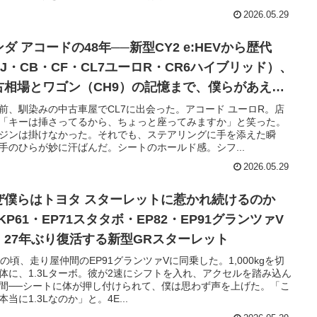
2026.05.29
ダ アコードの48年──新型CY2 e:HEVから歴代
SJ・CB・CF・CL7ユーロR・CR6ハイブリッド）、
古相場とワゴン（CH9）の記憶まで、僕らがあえて
ダンを選ぶ理由【完全保存版】
前、馴染みの中古車屋でCL7に出会った。アコード ユーロR。店
「キーは挿さってるから、ちょっと座ってみますか」と笑った。
ジンは掛けなかった。それでも、ステアリングに手を添えた瞬
手のひらが妙に汗ばんだ。シートのホールド感。シフ...
2026.05.29
ぜ僕らはトヨタ スターレットに惹かれ続けるのか
KP61・EP71スタタボ・EP82・EP91グランツァV
、27年ぶり復活する新型GRスターレット
代の頃、走り屋仲間のEP91グランツァVに同乗した。1,000kgを切
体に、1.3Lターボ。彼が2速にシフトを入れ、アクセルを踏み込ん
間──シートに体が押し付けられて、僕は思わず声を上げた。「こ
本当に1.3Lなのか」と。4E...