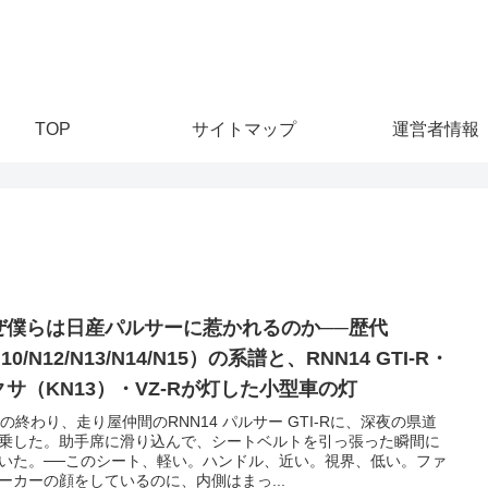
TOP
サイトマップ
運営者情報
ぜ僕らは日産パルサーに惹かれるのか──歴代
10/N12/N13/N14/N15）の系譜と、RNN14 GTI-R・
クサ（KN13）・VZ-Rが灯した小型車の灯
代の終わり、走り屋仲間のRNN14 パルサー GTI-Rに、深夜の県道
乗した。助手席に滑り込んで、シートベルトを引っ張った瞬間に
いた。──このシート、軽い。ハンドル、近い。視界、低い。ファ
ーカーの顔をしているのに、内側はまっ...