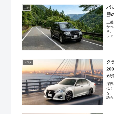
パ
三菱
勝
三菱
かべ
き、
ジェ
ク
トヨタ
2
が
深夜
低く
を、
語ら