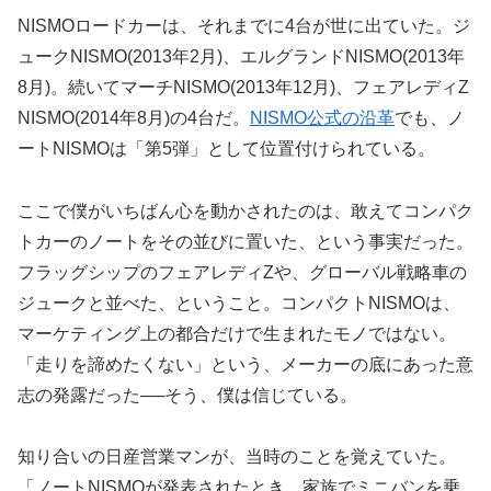
NISMOロードカーは、それまでに4台が世に出ていた。ジ
ュークNISMO(2013年2月)、エルグランドNISMO(2013年
8月)。続いてマーチNISMO(2013年12月)、フェアレディZ
NISMO(2014年8月)の4台だ。
NISMO公式の沿革
でも、ノ
ートNISMOは「第5弾」として位置付けられている。
ここで僕がいちばん心を動かされたのは、敢えてコンパク
トカーのノートをその並びに置いた、という事実だった。
フラッグシップのフェアレディZや、グローバル戦略車の
ジュークと並べた、ということ。コンパクトNISMOは、
マーケティング上の都合だけで生まれたモノではない。
「走りを諦めたくない」という、メーカーの底にあった意
志の発露だった──そう、僕は信じている。
知り合いの日産営業マンが、当時のことを覚えていた。
「ノートNISMOが発表されたとき、家族でミニバンを乗