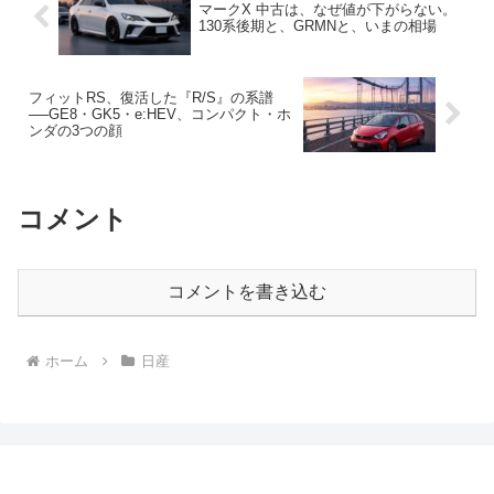
マークX 中古は、なぜ値が下がらない。
130系後期と、GRMNと、いまの相場
フィットRS、復活した『R/S』の系譜
──GE8・GK5・e:HEV、コンパクト・ホ
ンダの3つの顔
コメント
コメントを書き込む
ホーム
日産