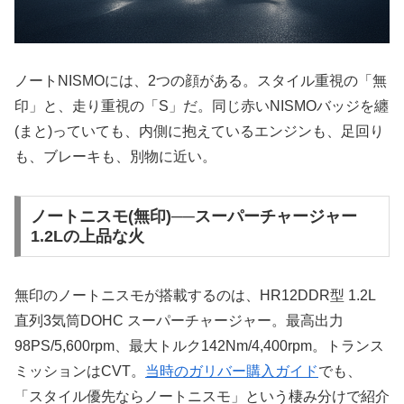
ノートNISMOには、2つの顔がある。スタイル重視の「無
印」と、走り重視の「S」だ。同じ赤いNISMOバッジを纏
(まと)っていても、内側に抱えているエンジンも、足回り
も、ブレーキも、別物に近い。
ノートニスモ(無印)──スーパーチャージャー
1.2Lの上品な火
無印のノートニスモが搭載するのは、HR12DDR型 1.2L
直列3気筒DOHC スーパーチャージャー。最高出力
98PS/5,600rpm、最大トルク142Nm/4,400rpm。トランス
ミッションはCVT。
当時のガリバー購入ガイド
でも、
「スタイル優先ならノートニスモ」という棲み分けで紹介