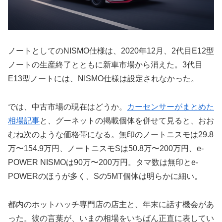
ノートとしてのNISMO仕様は、2020年12月、2代目E12型
ノートの生産終了とともに新車市場から消えた。3代目
E13型ノートには、NISMO仕様は設定されなかった。
では、中古市場の現在はどうか。
カーセンサーがまとめた
相場記事
と、グーネットの掲載個体を併せて見ると、おお
むね次のような価格帯になる。無印のノートニスモは29.8
万〜154.9万円、ノートニスモSは50.8万〜200万円、e-
POWER NISMOは90万〜200万円。タマ数は無印とe-
POWERのほうが多く、Sの5MT個体は明らかに細い。
都内のホットハッチ専門店の店主と、年末に話す機会があ
った。彼の言葉が、いまの相場をいちばん正直に表してい