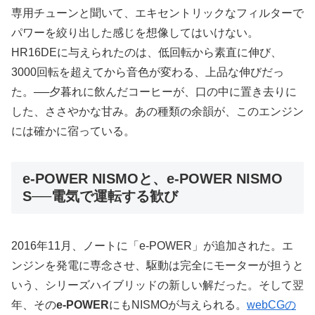
専用チューンと聞いて、エキセントリックなフィルターで
パワーを絞り出した感じを想像してはいけない。
HR16DEに与えられたのは、低回転から素直に伸び、
3000回転を超えてから音色が変わる、上品な伸びだっ
た。──夕暮れに飲んだコーヒーが、口の中に置き去りに
した、ささやかな甘み。あの種類の余韻が、このエンジン
には確かに宿っている。
e-POWER NISMOと、e-POWER NISMO
S──電気で運転する歓び
2016年11月、ノートに「e-POWER」が追加された。エ
ンジンを発電に専念させ、駆動は完全にモーターが担うと
いう、シリーズハイブリッドの新しい解だった。そして翌
年、その
e-POWER
にもNISMOが与えられる。
webCGの