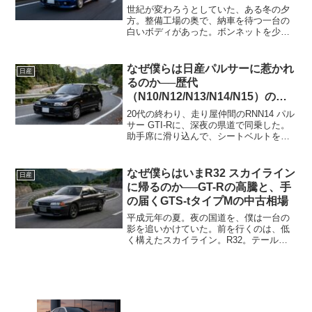
ロ・維持費の真実
世紀が変わろうとしていた、ある冬の夕
方。整備工場の奥で、納車を待つ一台の
白いボディがあった。ボンネットを少し
開けたまま、クーラントとゴムと、わず
かなガソリンの匂いを漂わせて。それ
が、僕が初めて間近で見たS15シルビア
なぜ僕らは日産パルサーに惹かれ
日産
だった。切れ長のヘッドラ...
るのか──歴代
（N10/N12/N13/N14/N15）の系
譜と、RNN14 GTI-R・エクサ
20代の終わり、走り屋仲間のRNN14 パル
（KN13）・VZ-Rが灯した小型車
サー GTI-Rに、深夜の県道で同乗した。
助手席に滑り込んで、シートベルトを引
の灯
っ張った瞬間に気づいた。──このシー
ト、軽い。ハンドル、近い。視界、低
い。ファミリーカーの顔をしているの
なぜ僕らはいまR32 スカイライン
日産
に、内側はまっ...
に帰るのか──GT-Rの高騰と、手
の届くGTS-tタイプMの中古相場
平成元年の夏。夜の国道を、僕は一台の
影を追いかけていた。前を行くのは、低
く構えたスカイライン。R32。テールに
灯る、丸い四つの赤。あれがGT-Rだった
のか、それともGTS-tタイプMだったの
か、今となっては分からない。分かって
いるのは、その...