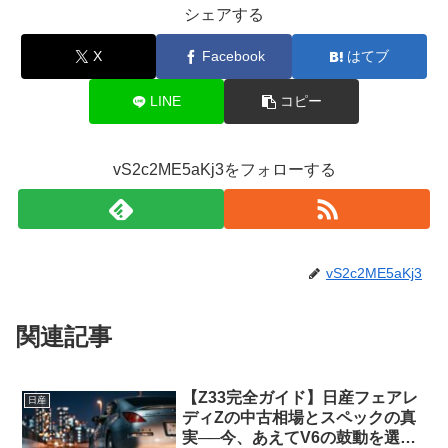
シェアする
X
Facebook
はてブ
LINE
コピー
vS2c2ME5aKj3をフォローする
vS2c2ME5aKj3
関連記事
【Z33完全ガイド】日産フェアレ
日産
ディZの中古相場とスペックの真
実──今、あえてV6の鼓動を選ぶ