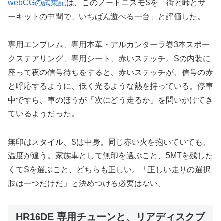
webCGの試乗記
は、このノートニスモSを「街と峠とサ
ーキットの中間で、いちばん遊べる一台」と評価した。
専用エンブレム、専用本革・アルカンターラ巻3本スポー
クステアリング、専用シート、赤いステッチ。Sの内装に
座って夜の信号待ちをすると、赤いステッチが、信号の赤
と呼応するように、低く光るような熱を持っている。停車
中ですら、車のほうが「次にどう走るか」を問いかけてき
ているようだった。
無印はスタイル、Sは中身。同じ赤い火を抱いていても、
温度が違う。家族車として無印を選ぶこと、5MTを残した
くてSを選ぶこと、どちらも正しい。「正しい走りの選択
肢は一つだけだ」と決めつける必要はない。
HR16DE 専用チューンと、リアディスクブ