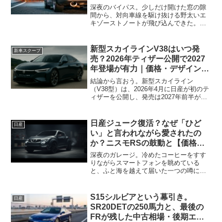
理由
深夜のバイパス。少しだけ開けた窓の隙
間から、対向車線を駆け抜ける野太いエ
キゾーストノートが飛び込んできた。一
瞬のすれ違い。しかし、そのV6エンジン
の低い咆哮と、路面に張り付くような地
を這うシルエットは、長年忘れていたは
新型スカイラインV38はいつ発
新車スクープ
ずの胸のざわつきを、い...
売？2026年ティザー公開で2027
年登場が有力｜価格・デザイン・
スペック最新情報
結論から言おう。新型スカイライン
（V38型）は、2026年4月に日産が初のテ
ィザーを公開し、発売は2027年前半が有
力だ。長く「2025年か、2026年か」と噂
され続けてきたあの名車が、ようやく“現
実”として動き出した。日産は2026年4
日産ジューク復活？なぜ「ひど
日産
月...
い」と言われながら愛されたの
か？ニスモRSの鼓動と【価格・
タイヤサイズ・バッテリー維持の
深夜のガレージ。冷めたコーヒーをすす
リアル】
りながらスマートフォンを眺めている
と、ふと海を越えて届いた一つの噂に目
が留まった。「新型ジューク、日本復活
の可能性」思わず、スクロールしようと
した指が止まる。同時に、胸の奥底で燻
S15シルビアという幕引き。
日産
っていたかつてのエキゾース...
SR20DETの250馬力と、最後の
FRが残した中古相場・後期エア