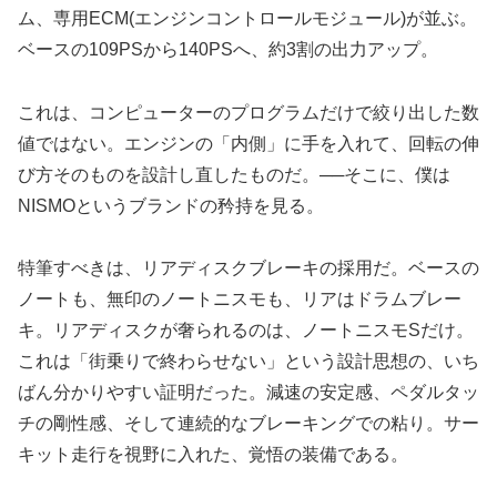
ム、専用ECM(エンジンコントロールモジュール)が並ぶ。
ベースの109PSから140PSへ、約3割の出力アップ。
これは、コンピューターのプログラムだけで絞り出した数
値ではない。エンジンの「内側」に手を入れて、回転の伸
び方そのものを設計し直したものだ。──そこに、僕は
NISMOというブランドの矜持を見る。
特筆すべきは、リアディスクブレーキの採用だ。ベースの
ノートも、無印のノートニスモも、リアはドラムブレー
キ。リアディスクが奢られるのは、ノートニスモSだけ。
これは「街乗りで終わらせない」という設計思想の、いち
ばん分かりやすい証明だった。減速の安定感、ペダルタッ
チの剛性感、そして連続的なブレーキングでの粘り。サー
キット走行を視野に入れた、覚悟の装備である。