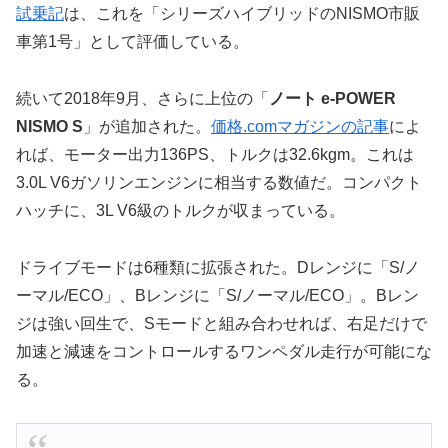
試乗記
は、これを「シリーズハイブリッドのNISMO市販
車第1号」として評価している。
続いて2018年9月、さらに上位の「
ノート e-POWER
NISMO S
」が追加された。
価格.comマガジンの記事
によ
れば、モーター出力136PS、トルクは32.6kgm。これは
3.0L V6ガソリンエンジンに相当する数値だ。コンパクト
ハッチに、3L V6級のトルクが収まっている。
ドライブモードは6種類に拡張された。Dレンジに「S/ノ
ーマル/ECO」、Bレンジに「S/ノーマル/ECO」。Bレン
ジは強い回生で、Sモードと組み合わせれば、右足だけで
加速と減速をコントロールするワンペダル走行が可能にな
る。